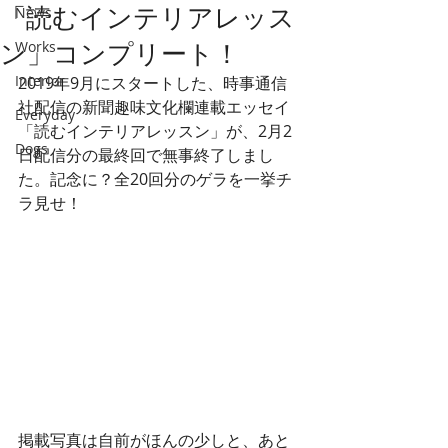
「読むインテリアレッス
News
ン」コンプリート！
Works
Interior
2019年9月にスタートした、時事通信
社配信の新聞趣味文化欄連載エッセイ
Everyday
「読むインテリアレッスン」が、2月2
Dogs
日配信分の最終回で無事終了しまし
た。記念に？全20回分のゲラを一挙チ
ラ見せ！
掲載写真は自前がほんの少しと、あと