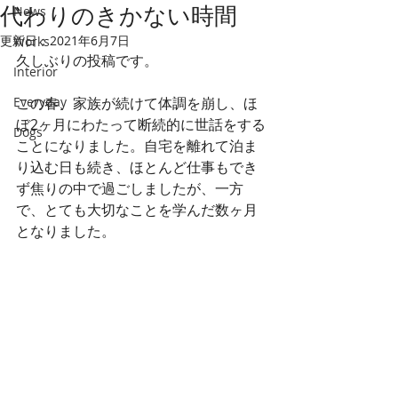
代わりのきかない時間
News
更新日：
2021年6月7日
Works
久しぶりの投稿です。
Interior
Everyday
この春、家族が続けて体調を崩し、ほ
ぼ2ヶ月にわたって断続的に世話をする
Dogs
ことになりました。自宅を離れて泊ま
り込む日も続き、ほとんど仕事もでき
ず焦りの中で過ごしましたが、一方
で、とても大切なことを学んだ数ヶ月
となりました。