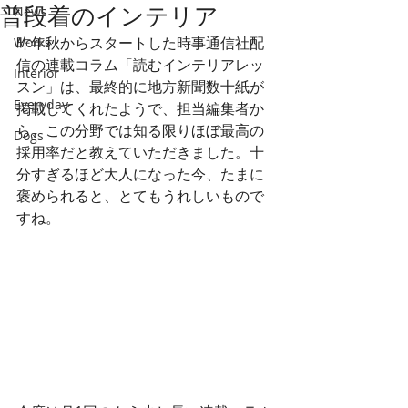
普段着のインテリア
News
昨年秋からスタートした時事通信社配
Works
信の連載コラム「読むインテリアレッ
Interior
スン」は、最終的に地方新聞数十紙が
Everyday
掲載してくれたようで、担当編集者か
ら、この分野では知る限りほぼ最高の
Dogs
採用率だと教えていただきました。十
分すぎるほど大人になった今、たまに
褒められると、とてもうれしいもので
すね。